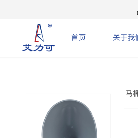
首页
关于我
马桶