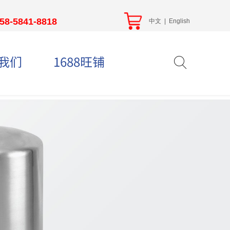
58-5841-8818
中文
|
English
我们
1688旺铺